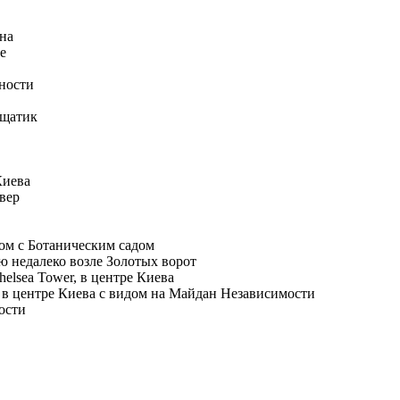
на
е
ности
ещатик
Киева
вер
ом с Ботаническим садом
 недалеко возле Золотых ворот
elsea Tower, в центре Киева
 в центре Киева с видом на Майдан Независимости
ости