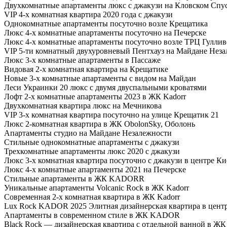
Двухкомнатные апартаменты люкс с джакузи на Кловском Спу
VIP 4-х комнатная квартира 2020 года с джакузи
Однокомнатные апартаменты посуточно возле Крещатика
Люкс 4-х комнатные апартаменты посуточно на Печерске
Люкс 4-х комнатные апартаменты посуточно возле ТРЦ Гуллив
VIP 5-ти комнатный двухуровневый Пентхауз на Майдане Нез
Люкс 3-х комнатные апартаменты в Пассаже
Видовая 2-х комнатная квартира на Крещатике
Новые 3-х комнатные апартаменты с видом на Майдан
Леси Украинки 20 люкс с двумя двуспальными кроватями
Лофт 2-х комнатные апартаменты 2023 в ЖК Kadorr
Двухкомнатная квартира люкс на Мечникова
VIP 3-х комнатная квартира посуточно на улице Крещатик 21
Люкс 2-комнатная квартира в ЖК ObolonSky, Оболонь
Апартаменты студио на Майдане Незалежности
Стильные однокомнатные апартаменты с джакузи
Трехкомнатные апартаменты люкс 2020 с джакузи
Люкс 3-х комнатная квартира посуточно с джакузи в центре Ки
Люкс 4-х комнатные апартаменты 2021 на Печерске
Стильные апартаменты в ЖК KADORR
Уникальные апартаменты Volcanic Rock в ЖК Kadorr
Современная 2-х комнатная квартира в ЖК Kadorr
Lux Rock KADOR 2025 Элитная дизайнерская квартира в цент
Апартаменты в современном стиле в ЖК KADOR
Black Rock — дизайнерская квартира с отдельной ванной в ЖК