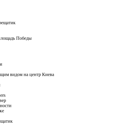
Крещатик
площадь Победы
ти
ющим видом на центр Киева
и
ers
вер
жности
ке
ещатик