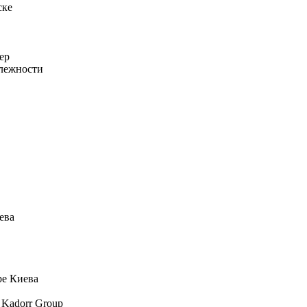
ске
ер
алежности
ева
ре Киева
 Kadorr Group