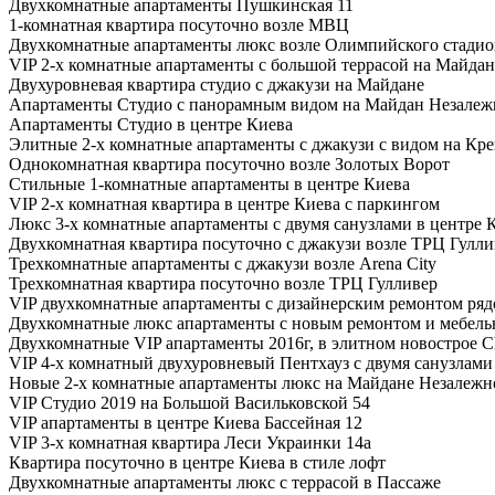
Двухкомнатные апартаменты Пушкинская 11
1-комнатная квартира посуточно возле МВЦ
Двухкомнатные апартаменты люкс возле Олимпийского стадио
VIP 2-х комнатные апартаменты с большой террасой на Майдан
Двухуровневая квартира студио с джакузи на Майдане
Апартаменты Студио с панорамным видом на Майдан Незалеж
Апартаменты Студио в центре Киева
Элитные 2-х комнатные апартаменты с джакузи с видом на Кр
Однокомнатная квартира посуточно возле Золотых Ворот
Стильные 1-комнатные апартаменты в центре Киева
VIP 2-х комнатная квартира в центре Киева с паркингом
Люкс 3-х комнатные апартаменты с двумя санузлами в центре 
Двухкомнатная квартира посуточно с джакузи возле ТРЦ Гулли
Трехкомнатные апартаменты с джакузи возле Arena City
Трехкомнатная квартира посуточно возле ТРЦ Гулливер
VIP двухкомнатные апартаменты с дизайнерским ремонтом ряд
Двухкомнатные люкс апартаменты с новым ремонтом и мебелью
Двухкомнатные VIP апартаменты 2016г, в элитном новострое Ch
VIP 4-х комнатный двухуровневый Пентхауз с двумя санузлами
Новые 2-х комнатные апартаменты люкс на Майдане Незалежн
VIP Студио 2019 на Большой Васильковской 54
VIP апартаменты в центре Киева Бассейная 12
VIP 3-х комнатная квартира Леси Украинки 14а
Квартира посуточно в центре Киева в стиле лофт
Двухкомнатные апартаменты люкс с террасой в Пассаже