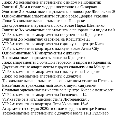
Люкс 3-х комнатные апартаменты с видом на Крещатик
Элитный Дом в стиле модерн посуточно на Оскорках
Элитные 2-х комнатные апартаменты в новострое Жилянская 3
Однокомнатные апартаменты студио возле Дворца Украина
Люкс 3-х комнатные апартаменты на Печерске
Двухуровневые апартаменты люкс возле Парка Шевченко
Элитные 3-х комнатные апартаменты с панорамным видом на 
VIP 3-х комнатные апартаменты посуточно на Крещатике
Элитная 2-х комнатная квартира на Крещатике 23
VIP 3-х комнатные апартаменты с джакузи в центре Киева
VIP 2-х комнатная квартира с джакузи возле Arena City
Однокомнатные VIP апартаменты с джакузи
3-х комнатные апартаменты люкс на Крещатике
Люкс апартаменты с большой террасой и видом на Крещатик
Двухкомнатные апартаменты с двумя спальнями на Майдане
VIP 3-х комнатные апартаменты с джакузи на Печерске
Люкс 4-х комнатные апартаменты с джакузи
Трехкомнатные апартаменты в современном стиле на Печерске
Бассейная 5а трехкомнатный люкс с двумя санузлами
Стильная однокомнатная квартира в центре Киева с великоле
VIP 2-х комнатные апартаменты Гоголевская 14
VIP квартира в итальянском стиле Лютеранская 3
VIP 2-х комнатная квартира Леси Украинки 16-А
Апартаменты студио 2020г в стиле модерн в центре Киева
Трехкомнатные апартаменты с джакузи возле ТРЦ Гулливер