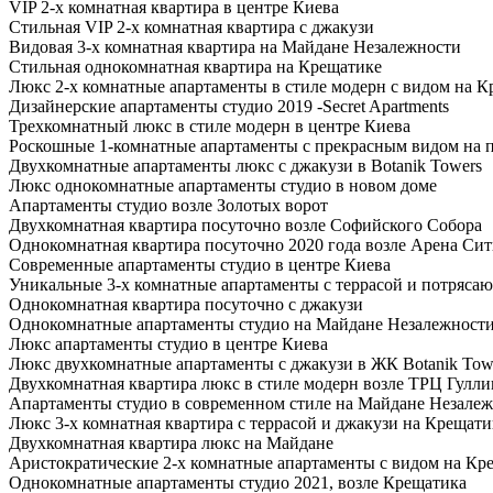
VIP 2-х комнатная квартира в центре Киева
Стильная VIP 2-х комнатная квартира с джакузи
Видовая 3-х комнатная квартира на Майдане Незалежности
Стильная однокомнатная квартира на Крещатике
Люкс 2-х комнатные апартаменты в стиле модерн с видом на 
Дизайнерские апартаменты студио 2019 -Secret Apartments
Трехкомнатный люкс в стиле модерн в центре Киева
Роскошные 1-комнатные апартаменты с прекрасным видом на 
Двухкомнатные апартаменты люкс с джакузи в Botanik Towers
Люкс однокомнатные апартаменты студио в новом доме
Апартаменты студио возле Золотых ворот
Двухкомнатная квартира посуточно возле Софийского Собора
Однокомнатная квартира посуточно 2020 года возле Арена Си
Современные апартаменты студио в центре Киева
Уникальные 3-х комнатные апартаменты с террасой и потряса
Однокомнатная квартира посуточно с джакузи
Однокомнатные апартаменты студио на Майдане Незалежност
Люкс апартаменты студио в центре Киева
Люкс двухкомнатные апартаменты с джакузи в ЖК Botanik Tow
Двухкомнатная квартира люкс в стиле модерн возле ТРЦ Гулли
Апартаменты студио в современном стиле на Майдане Незале
Люкс 3-х комнатная квартира с террасой и джакузи на Крещати
Двухкомнатная квартира люкс на Майдане
Аристократические 2-х комнатные апартаменты с видом на Кр
Однокомнатные апартаменты студио 2021, возле Крещатика