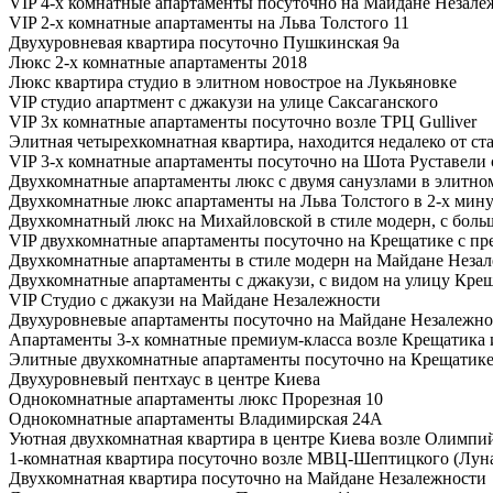
VIP 4-х комнатные апартаменты посуточно на Майдане Незале
VIP 2-х комнатные апартаменты на Льва Толстого 11
Двухуровневая квартира посуточно Пушкинская 9а
Люкс 2-х комнатные апартаменты 2018
Люкс квартира студио в элитном новострое на Лукьяновке
VIP студио апартмент с джакузи на улице Саксаганского
VIP 3х комнатные апартаменты посуточно возле ТРЦ Gulliver
Элитная четырехкомнатная квартира, находится недалеко от 
VIP 3-х комнатные апартаменты посуточно на Шота Руставели 
Двухкомнатные апартаменты люкс с двумя санузлами в элитно
Двухкомнатные люкс апартаменты на Льва Толстого в 2-х мину
Двухкомнатный люкс на Михайловской в стиле модерн, с боль
VIP двухкомнатные апартаменты посуточно на Крещатике с пр
Двухкомнатные апартаменты в стиле модерн на Майдане Неза
Двухкомнатные апартаменты с джакузи, с видом на улицу Кре
VIP Студио с джакузи на Майдане Незалежности
Двухуровневые апартаменты посуточно на Майдане Незалежно
Апартаменты 3-х комнатные премиум-класса возле Крещатика
Элитные двухкомнатные апартаменты посуточно на Крещатике
Двухуровневый пентхаус в центре Киева
Однокомнатные апартаменты люкс Прорезная 10
Однокомнатные апартаменты Владимирская 24А
Уютная двухкомнатная квартира в центре Киева возле Олимпи
1-комнатная квартира посуточно возле МВЦ-Шептицкого (Луна
Двухкомнатная квартира посуточно на Майдане Незалежности