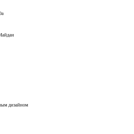
0а
Майдан
пным дизайном