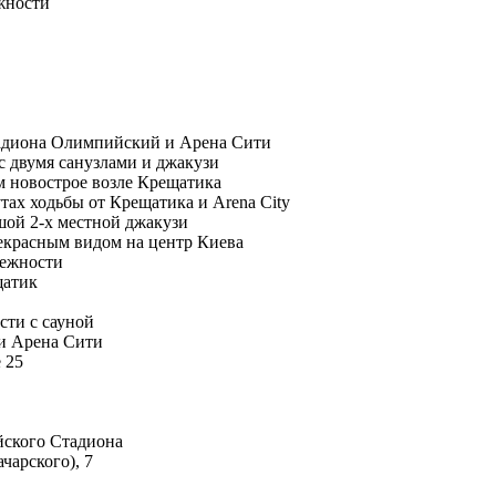
жности
стадиона Олимпийский и Арена Сити
с двумя санузлами и джакузи
м новострое возле Крещатика
тах ходьбы от Крещатика и Arena City
шой 2-х местной джакузи
екрасным видом на центр Киева
лежности
щатик
сти с сауной
 и Арена Сити
 25
йского Стадиона
чарского), 7