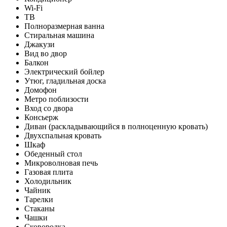
Wi-Fi
ТВ
Полноразмерная ванна
Стиральная машина
Джакузи
Вид во двор
Балкон
Электрический бойлер
Утюг, гладильная доска
Домофон
Метро поблизости
Вход со двора
Консьерж
Диван (раскладывающийся в полноценную кровать)
Двухспальная кровать
Шкаф
Обеденный стол
Микроволновая печь
Газовая плита
Холодильник
Чайник
Тарелки
Стаканы
Чашки
Сковородка