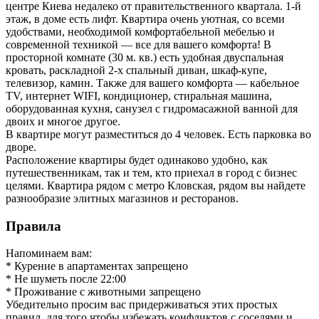
центре Киева недалеко от правительственного квартала. 1-й
этаж, в доме есть лифт. Квартира очень уютная, со всеми
удобствами, необходимой комфортабельной мебелью и
современной техникой — все для вашего комфорта! В
просторной комнате (30 м. кв.) есть удобная двуспальная
кровать, раскладной 2-х спальный диван, шкаф-купе,
телевизор, камин. Также для вашего комфорта — кабельное
TV, интернет WIFI, кондиционер, стиральная машина,
оборудованная кухня, санузел с гидромасажной ванной для
двоих и многое другое.
В квартире могут разместиться до 4 человек. Есть парковка во
дворе.
Расположение квартиры будет одинаково удобно, как
путешественникам, так и тем, кто приехал в город с бизнес
целями. Квартира рядом с метро Кловская, рядом вы найдете
разнообразие элитных магазинов и ресторанов.
Правила
Напоминаем вам:
* Курение в апартаментах запрещено
* Не шуметь после 22:00
* Проживание с животными запрещено
Убедительно просим вас придерживаться этих простых
правил ,для того чтобы избежать конфликтов с соседями и