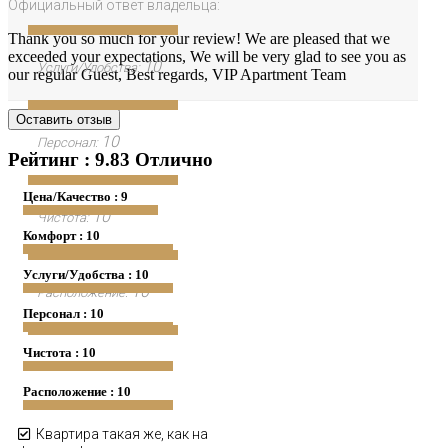
Официальный ответ владельца:
Thank you so much for your review! We are pleased that we
exceeded your expectations, We will be very glad to see you as
10
Услуги/Удобства:
our regular Guest, Best regards, VIP Apartment Team
Оставить отзыв
10
Персонал:
Рейтинг : 9.83 Отлично
Цена/Качество : 9
10
Чистота:
Комфорт : 10
Услуги/Удобства : 10
10
Расположение:
Персонал : 10
Чистота : 10
Расположение : 10
Квартира такая же, как на