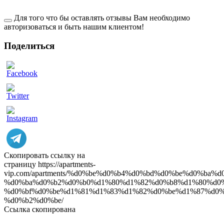
Для того что бы оставлять отзывы Вам необходимо
авторизоваться и быть нашим клиентом!
Поделиться
ow
Скопировать ссылку на
страницу
https://apartments-
vip.com/apartments/%d0%be%d0%b4%d0%bd%d0%be%d0%ba
%d0%ba%d0%b2%d0%b0%d1%80%d1%82%d0%b8%d1%80%d0%
%d0%bf%d0%be%d1%81%d1%83%d1%82%d0%be%d1%87%d0%
%d0%b2%d0%be/
Ссылка скопирована