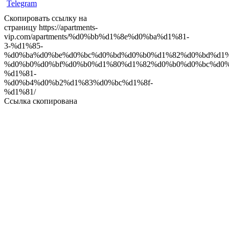
Скопировать ссылку на
страницу
https://apartments-
vip.com/apartments/%d0%bb%d1%8e%d0%ba%d1%81-
3-%d1%85-
%d0%ba%d0%be%d0%bc%d0%bd%d0%b0%d1%82%d0%bd%d1%
%d0%b0%d0%bf%d0%b0%d1%80%d1%82%d0%b0%d0%bc%d0%
%d1%81-
%d0%b4%d0%b2%d1%83%d0%bc%d1%8f-
%d1%81/
Ссылка скопирована