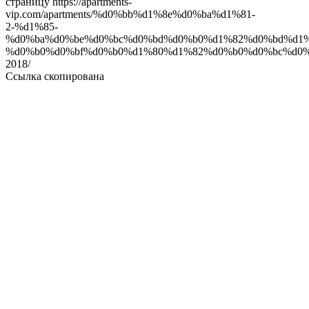
страницу
https://apartments-
vip.com/apartments/%d0%bb%d1%8e%d0%ba%d1%81-
2-%d1%85-
%d0%ba%d0%be%d0%bc%d0%bd%d0%b0%d1%82%d0%bd%d1%
%d0%b0%d0%bf%d0%b0%d1%80%d1%82%d0%b0%d0%bc%d0%
2018/
Ссылка скопирована