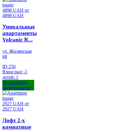
4898 UAH
от
4898 UAH
Уникальные
апартаменты
Volcanic R...
ул. Жилянская
68
ID 256
Взрослых: 2,
детей: 1
Мгновенное
бронирование
2927 UAH
от
2927 UAH
Лофт 2-х
комнатные