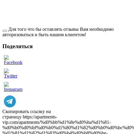
Для того что бы оставлять отзывы Вам необходимо
авторизоваться и быть нашим клиентом!
Поделиться
ow
Скопировать ссылку на
страницу
https://apartments-
vip.com/apartments/%d0%bb%d1%8e%d0%ba%d1%81-
%d0%b0%d0%bf%d0%b0%d1%80%d1%82%d0%b0%d0%bc%d0%
%d1%81%d1%82%d1%83%d0%b4%d0%b8%d0%be-