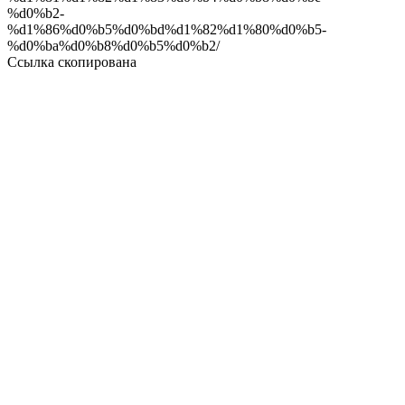
%d0%b2-
%d1%86%d0%b5%d0%bd%d1%82%d1%80%d0%b5-
%d0%ba%d0%b8%d0%b5%d0%b2/
Ссылка скопирована