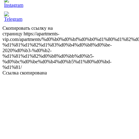
ow
Скопировать ссылку на
страницу
https://apartments-
vip.com/apartments/%d0%b0%d0%bf%d0%b0%d1%80%d1%82
%d1%81%d1%82%d1%83%d0%b4%d0%b8%d0%be-
2020%d0%b3-%d0%b2-
%d1%81%d1%82%d0%b8%d0%bb%d0%b5-
%d0%bc%d0%be%d0%b4%d0%b5%d1%80%d0%bd-
%d1%81/
Ссылка скопирована