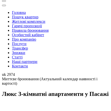
Головна
Пошук квартир
Житловi комплекси
Гарячі пропозиції
Правила бронювання
Особистий кабінет
Про компанію
Послуги
Трансфер
Знижки
Статті
Наші партнери
Контакти
uk
2974
Миттєве бронювання
(Актуальний календар наявності і
вартості)
Люкс 3-кiмнатнi апартаменти у Пасажi