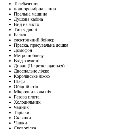
Телебачення
повнорозмірна ванна
Пральна машина
Душова кабіна
Вид на місто
Тип у дворі
Балкон
електричний бойлер
Праска, прасувальна дошка
Домофон
Метро поблизу
Вхід з вулиці
Диван (Не розкладається)
Двоспальне ліжко
Королівське ліжко
Шафа
Обідній стіл
Мікрохвильова піч
Газова плита
Холодильник
Чайник
Тарілки
Склянки
Чашки
Сковорідка