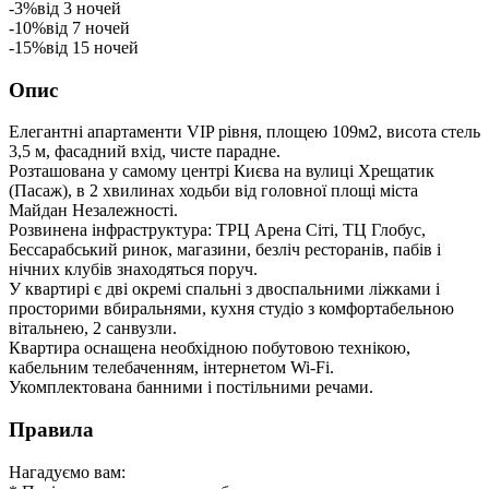
-3%
від 3 ночей
-10%
від 7 ночей
-15%
від 15 ночей
Опис
Елегантні апартаменти VIP рівня, площею 109м2, висота стель
3,5 м, фасадний вхід, чисте парадне.
Розташована у самому центрі Києва на вулиці Хрещатик
(Пасаж), в 2 хвилинах ходьби від головної площі міста
Майдан Незалежності.
Розвинена інфраструктура: ТРЦ Арена Сіті, ТЦ Глобус,
Бессарабський ринок, магазини, безліч ресторанів, пабів і
нічних клубів знаходяться поруч.
У квартирі є дві окремі спальні з двоспальними ліжками і
просторими вбиральнями, кухня студіо з комфортабельною
вітальнею, 2 санвузли.
Квартира оснащена необхідною побутовою технікою,
кабельним телебаченням, інтернетом Wi-Fi.
Укомплектована банними і постільними речами.
Правила
Нагадуємо вам: