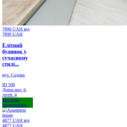
7890 UAH
від
7890 UAH
Елiтний
будинок у
сучасному
стилi...
вул. Садова
ID 500
Дорослих: 6,
дітей: 4
Миттєве
бронювання
4877 UAH
від
4877 UAH