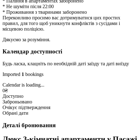
* Паління в апартаментах заборонено
* Не шуміти після 22:00
* Проживання з тваринами заборонено
Переконливо просимо вас дотримуватися цих простих
правил, для того щоб уникнути конфліктів з сусідами і
місцевою поліцією.
Дякуємо за розуміння.
Календар доступності
Будь ласка, клацніть по необхідній даті заїзду та даті виїзду
Imported
1
bookings
Calendar is loading...
0
₴
Доступно
Заброньовано
Очікує підтверждення
Обрані дати
Деталі бронювання
Люкс 3-кiмнатнi апартаменти у Пасажi