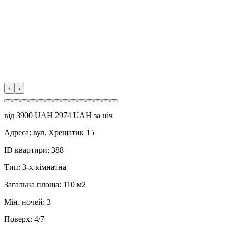
‹
›
від
3900
UAH
2974 UAH за ніч
Адреса:
вул. Хрещатик 15
ID квартири:
388
Тип:
3-х кімнатна
Загальна площа:
110 м2
Мін. ночей:
3
Поверх:
4/7