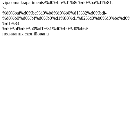
vip.com/uk/apartments/%d0%bb%d1%8e%d0%ba%d1%81-
3-
%d0%bai%d0%bc%d0%bd%d0%b0%d1%82%d0%bdi-
%d0%b0%d0%bf%d0%b0%d1%80%d1%82%d0%b0%d0%bc%d0%
%d1%83-
%d0%bf%d0%b0%d1%81%d0%b0%d0%b6i/
посилання скопійована