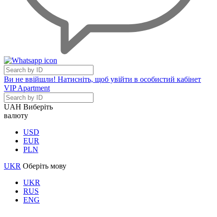
Ви не ввійшли! Натисніть, щоб увійти в особистий кабінет
VIP Apartment
UAH
Виберіть
валюту
USD
EUR
PLN
UKR
Оберіть мову
UKR
RUS
ENG