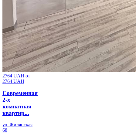
2764 UAH
от
2764 UAH
Современная
2-х
комнатная
квартир...
ул. Жилянская
68