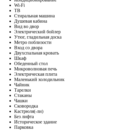
Wi-Fi
ТВ
Стиральная машина
Душевая кабина
Вид во двор
Электрический бойлер
Утюг, гладильная доска
Метро поблизости
Вход со двора
Двухспальная кровать
Шкаф
Обеденный стол
Микроволновая печь
Электрическая плита
Маленький холодильник
Чайник
Тарелки
Стаканы
Чашки
Сковородка
Кастрюля(-ли)
Без лифта
Историческое здание
Парковка