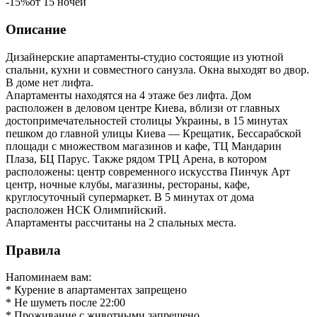
-15%
от 15 ночей
Описание
Дизайнерские апартаменты-студио состоящие из уютной
спальни, кухни и совместного санузла. Окна выходят во двор.
В доме нет лифта.
Апартаменты находятся на 4 этаже без лифта. Дом
расположен в деловом центре Киева, вблизи от главных
достопримечательностей столицы Украины, в 15 минутах
пешком до главной улицы Киева — Крещатик, Бессарабской
площади с множеством магазинов и кафе, ТЦ Мандарин
Плаза, БЦ Парус. Также рядом ТРЦ Арена, в котором
расположены: центр современного искусства Пинчук Арт
центр, ночные клубы, магазины, рестораны, кафе,
круглосуточный супермаркет. В 5 минутах от дома
расположен НСК Олимпийский.
Апартаменты рассчитаны на 2 спальных места.
Правила
Напоминаем вам:
* Курение в апартаментах запрещено
* Не шуметь после 22:00
* Проживание с животными запрещено