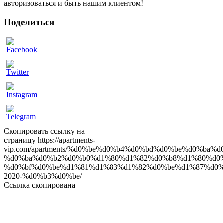
авторизоваться и быть нашим клиентом!
Поделиться
ow
Скопировать ссылку на
страницу
https://apartments-
vip.com/apartments/%d0%be%d0%b4%d0%bd%d0%be%d0%ba
%d0%ba%d0%b2%d0%b0%d1%80%d1%82%d0%b8%d1%80%d0%
%d0%bf%d0%be%d1%81%d1%83%d1%82%d0%be%d1%87%d0%
2020-%d0%b3%d0%be/
Ссылка скопирована