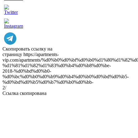
ow
Скопировать ссылку на
страницу
https://apartments-
vip.com/apartments/%d0%b0%d0%bf%d0%b0%d1%80%d1%82
%d1%81%d1%82%d1%83%d0%b4%d0%b8%d0%be-
2018-%d0%bd%d0%b0-
%d0%bc%d0%b0%d0%b9%d0%b4%d0%b0%d0%bd%d0%b5-
%d0%bd%d0%b5%d0%b7%d0%b0%d0%bb-
2/
Ссылка скопирована