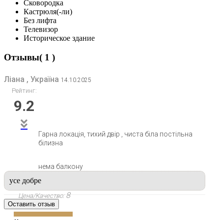
Сковородка
Кастрюля(-ли)
Без лифта
Телевизор
Историческое здание
Отзывы( 1 )
Ліана , Україна
14.10.2025
Рейтинг:
9.2
Гарна локація, тихий двір , чиста біла постільна
білизна
нема балкону
усе добре
8
Цена/Качество:
Оставить отзыв