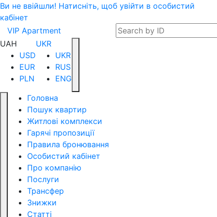
Ви не ввійшли! Натисніть, щоб увійти в особистий
кабінет
VIP Apartment
UAH
UKR
USD
UKR
EUR
RUS
PLN
ENG
Головна
Пошук квартир
Житловi комплекси
Гарячі пропозиції
Правила бронювання
Особистий кабінет
Про компанію
Послуги
Трансфер
Знижки
Статті